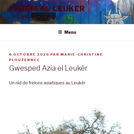
Aller
FEURM AL LEUKER
au
LA FERME DU LEUKER
contenu
principal
Menu
PUBLIÉ
6 OCTOBRE 2020
PAR
MARIE-CHRISTINE
LE
PLOUZENNEC
Gwesped Azia el Leukêr
Un nid de frelons asiatiques au Leukêr