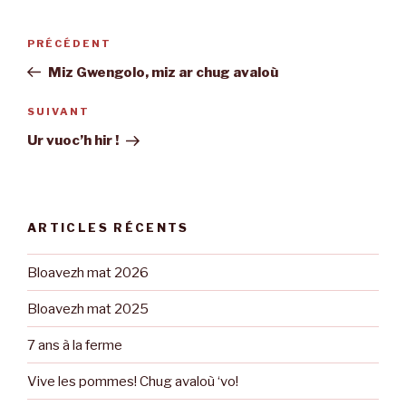
Navigation
PRÉCÉDENT
Article
de
précédent
Miz Gwengolo, miz ar chug avaloù
l’article
SUIVANT
Article
suivant
Ur vuoc’h hir !
ARTICLES RÉCENTS
Bloavezh mat 2026
Bloavezh mat 2025
7 ans à la ferme
Vive les pommes! Chug avaloù ‘vo!