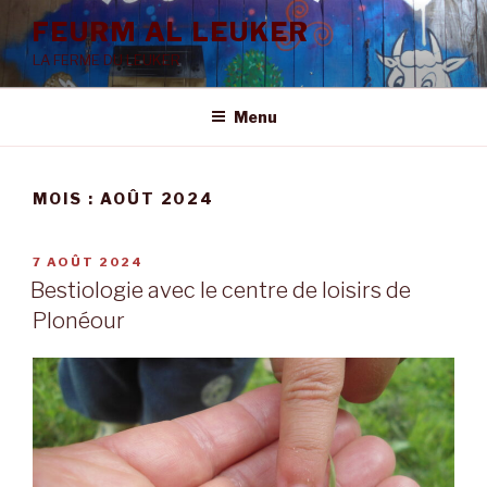
Aller
FEURM AL LEUKER
au
LA FERME DU LEUKER
contenu
principal
Menu
MOIS :
AOÛT 2024
PUBLIÉ
7 AOÛT 2024
LE
Bestiologie avec le centre de loisirs de
Plonéour