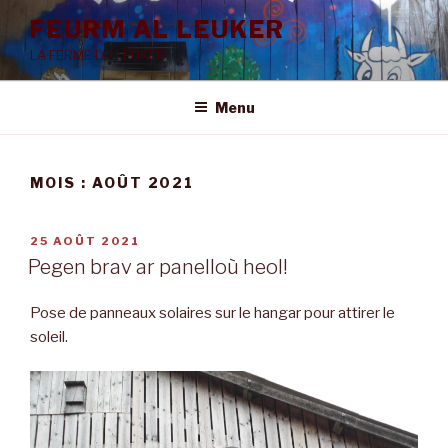
Aller
FEURM AL LEUKER
au
LA FERME DU LEUKER
contenu
principal
Menu
MOIS :
AOÛT 2021
PUBLIÉ
25 AOÛT 2021
LE
Pegen brav ar panelloù heol!
Pose de panneaux solaires sur le hangar pour attirer le
soleil.