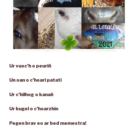
Ur vuoc’h o peuriñ
Un oan o c’hoari patati
Ur c’hilhog o kanañ
Ur bugel o c’hoarzhin
Pegen brav eo ar bed memestra!