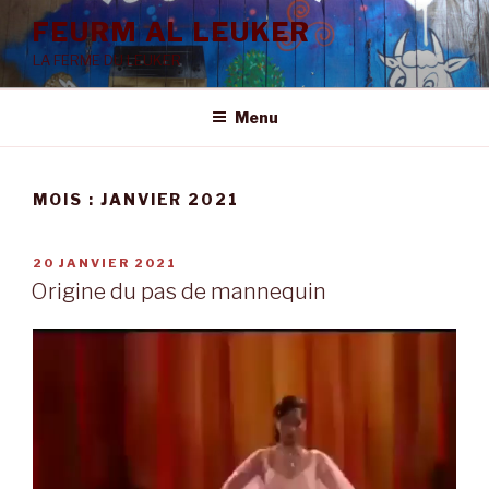
Aller
FEURM AL LEUKER
au
LA FERME DU LEUKER
contenu
principal
Menu
MOIS :
JANVIER 2021
PUBLIÉ
20 JANVIER 2021
LE
Origine du pas de mannequin