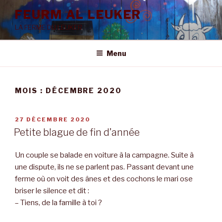
Aller
FEURM AL LEUKER
au
LA FERME DU LEUKER
contenu
principal
Menu
MOIS :
DÉCEMBRE 2020
PUBLIÉ
27 DÉCEMBRE 2020
LE
Petite blague de fin d’année
Un couple se balade en voiture à la campagne. Suite à
une dispute, ils ne se parlent pas. Passant devant une
ferme où on voit des ânes et des cochons le mari ose
briser le silence et dit :
– Tiens, de la famille à toi ?